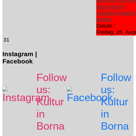
diesmal mit eine
besonderen
Jubiläumsedition
wilden
Datum :
Freitag, 28. Au
31
Instagram |
Facebook
Follow
Follow
us:
us:
Kultur
Kultur
in
in
Borna
Borna