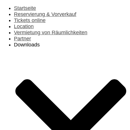
Vorheriges
Vorheriger
Nächstes
Nächstes
Jahr
Monat
Jahr
Monat
Startseite
Reservierung & Vorverkauf
Tickets online
Location
Vermietung von Räumlichkeiten
Partner
Downloads