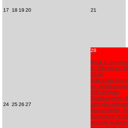
17
18
19
20
21
28
Rock in Sympho
6 - Die wilden 8
20:00
Volksplatz Born
Im Jubiläumsja
775-jährigen
Stadtbestehen 
24
25
26
27
geht die gefeier
Konzertreihe „R
Symphony“ in ih
sechste Auflage