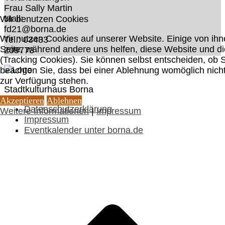
Frau Sally Martin
Mail:
Wir benutzen Cookies
fd21@borna.de
Wir nutzen Cookies auf unserer Website. Einige von ihne
Tel.: 03433
Seite, während andere uns helfen, diese Website und d
209773
(Tracking Cookies). Sie können selbst entscheiden, ob 
beachten Sie, dass bei einer Ablehnung womöglich nicht 
zur Verfügung stehen.
Stadtkulturhaus Borna
Akzeptieren
Ablehnen
Datenschutzerklärung
Weitere Informationen
|
Impressum
Impressum
Eventkalender unter borna.de