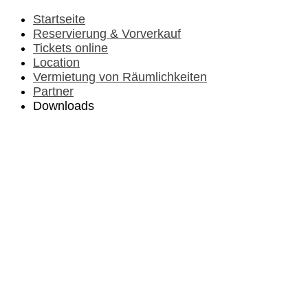
Vorheriges
Vorheriger
Nächstes
Nächstes
Jahr
Monat
Jahr
Monat
Startseite
Reservierung & Vorverkauf
Tickets online
Location
Vermietung von Räumlichkeiten
Partner
Downloads